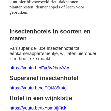
kunt hier bijvoorbeeld riet, dakpannen,
plantenresten, dennenappels of leem voor
gebruiken.
Insectenhotels in soorten en
maten
Van super-de-luxe insectenhotel tot
éénkamerappartementje, wij laten hieronder
zien hoe je ze maakt!
https://youtu.be/Fvr6v2bgVVw
Supersnel insectenhotel
https://youtu.be/ejTQtJ85n4g
Hotel in een wijnkistje
https://youtu.be/IxYpm0IjFKk