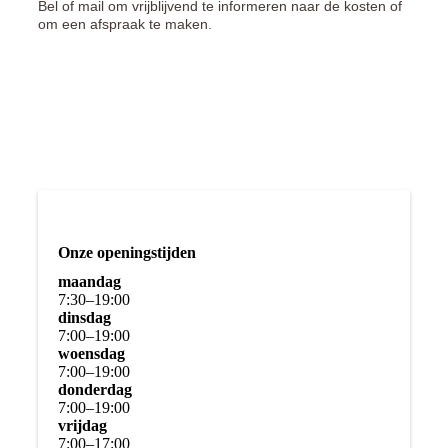
Bel of mail om vrijblijvend te informeren naar de kosten of
om een afspraak te maken.
Onze openingstijden
maandag
7
:
30
–
19
:
00
dinsdag
7
:
00
–
19
:
00
woensdag
7
:
00
–
19
:
00
donderdag
7
:
00
–
19
:
00
vrijdag
7
:
00
–
17
:
00