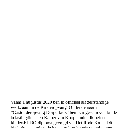
bella (2)
Vanaf 1 augustus 2020
ben ik officieel als zelfstandige
werkzaam in de Kinderopvang. Onder de naam
“Gastouderopvang Dorperkidz” ben ik ingeschreven bij de
belastingdienst en Kamer van Koophandel. Ik heb een
kinder-EHBO diploma gevolgd via Het Rode Kruis. Dit
biedt de gastouders de kans om hun kennis te verbeteren