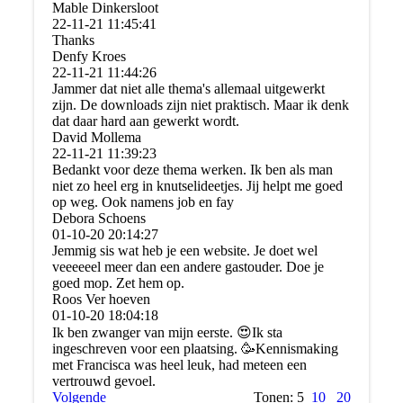
Mable Dinkersloot
22-11-21
11:45:41
Thanks
Denfy Kroes
22-11-21
11:44:26
Jammer dat niet alle thema's allemaal uitgewerkt
zijn. De downloads zijn niet praktisch. Maar ik denk
dat daar hard aan gewerkt wordt.
David Mollema
22-11-21
11:39:23
Bedankt voor deze thema werken. Ik ben als man
niet zo heel erg in knutselideetjes. Jij helpt me goed
op weg. Ook namens job en fay
Debora Schoens
01-10-20
20:14:27
Jemmig sis wat heb je een website. Je doet wel
veeeeeel meer dan een andere gastouder. Doe je
goed mop. Zet hem op.
Roos Ver hoeven
01-10-20
18:04:18
Ik ben zwanger van mijn eerste. 😍Ik sta
ingeschreven voor een plaatsing. 🥳Kennismaking
met Francisca was heel leuk, had meteen een
vertrouwd gevoel.
Volgende
Tonen: 5
10
20