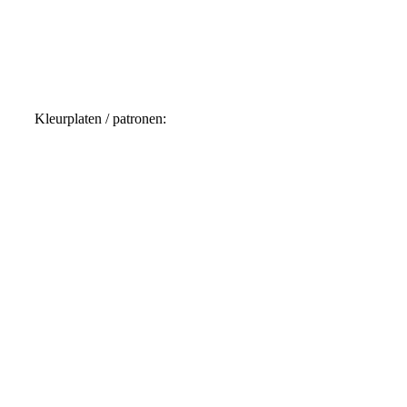
20211122_092844
Kleurplaten / patronen: