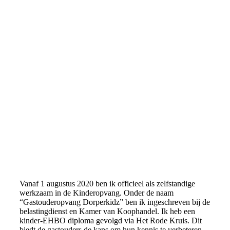
bella (2)
Vanaf 1 augustus 2020
ben ik officieel als zelfstandige
werkzaam in de Kinderopvang. Onder de naam
“Gastouderopvang Dorperkidz” ben ik ingeschreven bij de
belastingdienst en Kamer van Koophandel. Ik heb een
kinder-EHBO diploma gevolgd via Het Rode Kruis. Dit
biedt de gastouders de kans om hun kennis te verbeteren