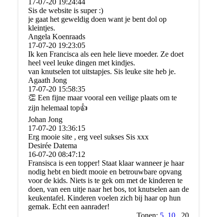
17-07-20
19:24:44
Sis de website is super :)
je gaat het geweldig doen want je bent dol op
kleintjes.
Angela Koenraads
17-07-20
19:23:05
Ik ken Francisca als een hele lieve moeder. Ze doet
heel veel leuke dingen met kindjes.
van knutselen tot uitstapjes. Sis leuke site heb je.
Agaath Jong
17-07-20
15:58:35
👏 Een fijne maar vooral een veilige plaats om te
zijn helemaal top👍
Johan Jong
17-07-20
13:36:15
Erg mooie site , erg veel sukses Sis xxx
Desirée Datema
16-07-20
08:47:12
Fransisca is een topper! Staat klaar wanneer je haar
nodig hebt en biedt mooie en betrouwbare opvang
voor de kids. Niets is te gek om met de kinderen te
doen, van een uitje naar het bos, tot knutselen aan de
keukentafel. Kinderen voelen zich bij haar op hun
gemak. Echt een aanrader!
Tonen:
5
10
20