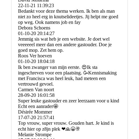
22-11-21
11:39:23
Bedankt voor deze thema werken. Ik ben als man
niet zo heel erg in knutselideetjes. Jij helpt me goed
op weg. Ook namens job en fay
Debora Schoens
01-10-20
20:14:27
Jemmig sis wat heb je een website. Je doet wel
veeeeeel meer dan een andere gastouder. Doe je
goed mop. Zet hem op.
Roos Ver hoeven
01-10-20
18:04:18
Ik ben zwanger van mijn eerste. 😍Ik sta
ingeschreven voor een plaatsing. 🥳Kennismaking
met Francisca was heel leuk, had meteen een
vertrouwd gevoel.
Carmen Van noort
28-09-20
16:01:58
Super leuke gastouder en zeer leerzaam voor u kind
Echt een aanrader🤩
Désirée Mommer
17-07-20
21:57:41
Top vrouw, super vrouw. Gouden hart. Je kind is
echt hier op z8jn plek ❤🙏😁🥂
Melanie Strompe